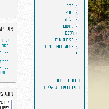
תנ"ך
גמרא
הלכה
מחשבה
אולי יע
רמבם
חגים וזמנים
ילמד ענ
הגות רה
אירועים ופרסומים
ספר אה
ספר מש
ספר זמ
ספר אה
מחשבת 
פורום הישיבות
בתי מדרש וירטואליים
מומלצים
אחרי מות - הבעיה
קדושים
שבהרגל
לישרא