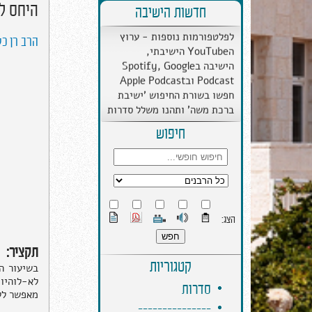
היחס ל
ב''ה הישיבה התרחבה
חדשות הישיבה
לפלטפורמות נוספות - ערוץ
הYouTube הישיבתי,
הרב רן כל
הישיבה בSpotify, Google
Podcast ובApple Podcast
חפשו בשורת החיפוש 'ישיבת
ברכת משה' ותהנו משלל סדרות
מבית הישיבה.
חיפוש
הצג:
תקציר:
קטגוריות
בשיעור ה
לא-לוהיו)
סדרות
מאפשר ללב
---------------