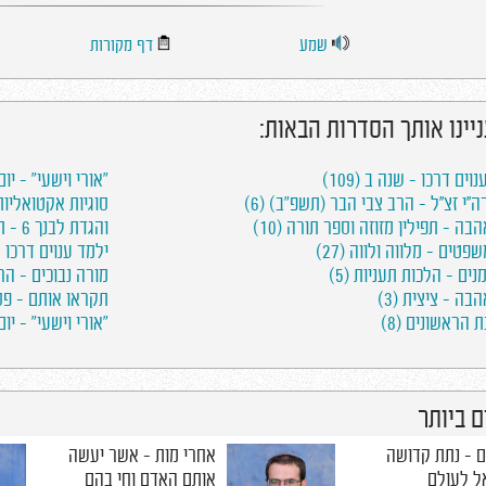
שמע
דף מקורות
ניינו אותך הסדרות הבאות:
וים דרכו - שנה ב (109)
"אורי וישעי" - יום
''י זצ''ל - הרב צבי הבר (תשפ"ב) (6)
סוגיות אקטואליות 
בה - תפילין מזוזה וספר תורה (10)
והגדת לבנך 6 - תשפ"ג (7)
פטים - מלווה ולווה (27)
ילמד ענוים דרכו - א
נים - הלכות תעניות (5)
מורה נבוכים - הרב 
בה - ציצית (3)
תקראו אותם - פסח 
הראשונים (8)
"אורי וישעי" - יום
 ביותר
 - נתת קדושה
אחרי מות - אשר יעשה
ל לעולם
אותם האדם וחי בהם