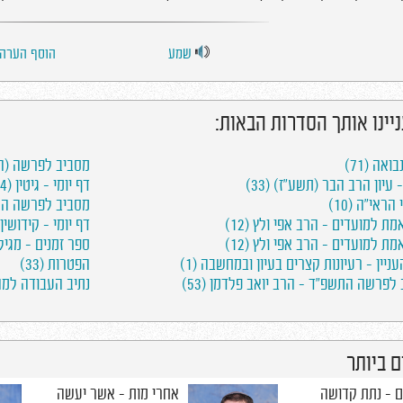
שמע
הוסף הערה
ניינו אותך הסדרות הבאות:
ואה (71)
מסביב לפרשה (התש
 עיון הרב הבר (תשע"ז) (33)
דף יומי - גיטין (84)
ראי"ה (10)
מסביב לפרשה התשפ
ת למועדים - הרב אפי ולץ (12)
דף יומי - קידושין (81
ת למועדים - הרב אפי ולץ (12)
ספר זמנים - מגילה 
ניין – רעיונות קצרים בעיון ובמחשבה (1)
הפטרות (33)
לפרשה התשפ"ד - הרב יואב פלדמן (53)
נתיב העבודה למהר"ל
 ביותר
 - נתת קדושה
אחרי מות - אשר יעשה