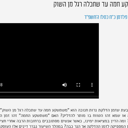
 חמה עד שתכלה רגל מן השוק
פלדמן כ״ח כסלו ה׳תשפ״ד
בעת שזמן הדלקת נרות חנוכה הוא "משתשקע חמה עד שתכלה רגל מן השוק". 
 או שמא זהו הטווח בו מותר להדליק? האם "משתשקע החמה" זהו זמן ה
 ומה הדין במציאות ימינו, כאשר אנשים מסתובבים ברחובות הרבה אחרי חצ
המספיקה לזמן ההדלקה אך הנר כבה? במהלך השיעור נברר דינים אלו העוסקי