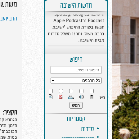
הYouTube הישיבתי,
משתשקע
חדשות הישיבה
הישיבה בSpotify, Google
Podcast ובApple Podcast
הרב יואב 
חפשו בשורת החיפוש 'ישיבת
ברכת משה' ותהנו משלל סדרות
מבית הישיבה.
חיפוש
הצג:
תקציר:
קטגוריות
הגמרא קו
הזמן הזה
סדרות
הכוכבים?
---------------
כמות שמן 