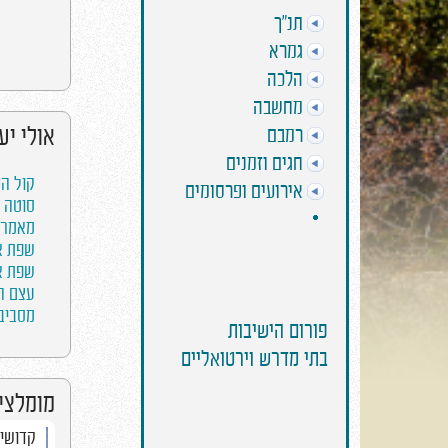
תנ"ך
גמרא
הלכה
מחשבה
אולי יע
רמבם
חגים וזמנים
קול הנב
אירועים ופרסומים
סוטה -
מאמרי ה
שפת אמ
שפת אמ
עצם הע
מסביב 
פורום הישיבות
בתי מדרש וירטואליים
מומלצים
אחרי מות - הבעיה
קדושים