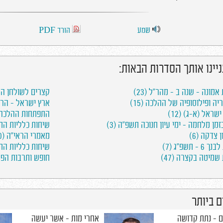
שמע
הורד PDF
ניינו אותך הסדרות הבאות:
 אמונה - שנה ב - מהר"ל (23)
קצרים לשולחן השב
יה ופילוסופיה של ההלכה (15)
ארץ ישראל - הרב נ
שראל (א-ג) (12)
התפתחות ההלכה וד
בזמן מלחמה - ימי עיון חנוכה תשפ"ה (3)
שיחות כלליות התשפ"
ן צדקה (6)
מאמרי הראי"ה (10)
 - תשפ"ג (7)
שיחות כלליות התשפ
שמיטה בקצרה (47)
חופש ותרבות הפנאי
 ביותר
 - נתת קדושה
אחרי מות - אשר יעשה