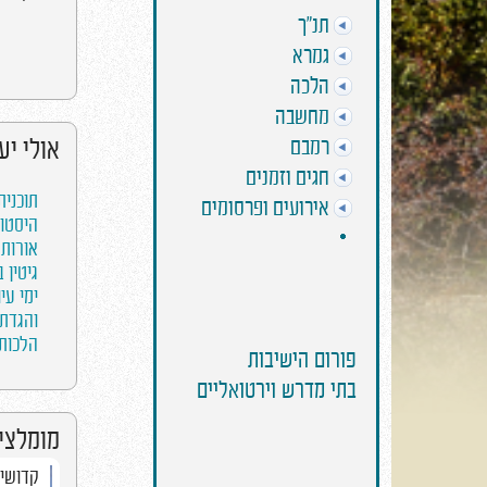
תנ"ך
גמרא
הלכה
מחשבה
רמבם
אולי יע
חגים וזמנים
תוכנית
אירועים ופרסומים
היסטור
אורות י
גיטין 
ימי עיו
והגדת לבנך 6
הלכות 
פורום הישיבות
בתי מדרש וירטואליים
מומלצים
אחרי מות - הבעיה
קדושים