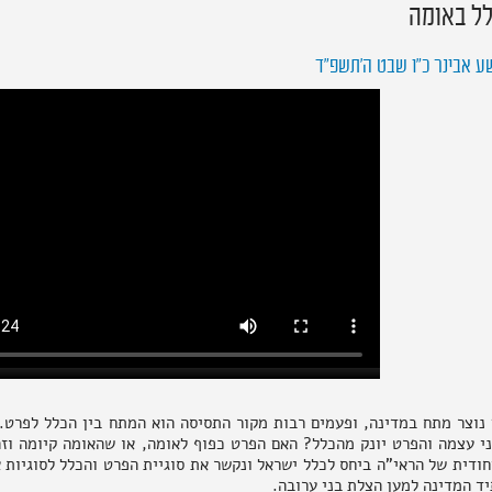
לל באומה
ע אבינר כ״ו שבט ה׳תשפ״ד
 נוצר מתח במדינה, ופעמים רבות מקור התסיסה הוא המתח בין הכלל לפרט.
ני עצמה והפרט יונק מהכלל? האם הפרט כפוף לאומה, או שהאומה קיומה וז
ודית של הראי"ה ביחס לכלל ישראל ונקשר את סוגיית הפרט והכלל לסוגיות 
יד המדינה למען הצלת בני ערובה.