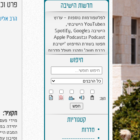
פרט וכ
חדשות הישיבה
ב''ה הישיבה התרחבה
לפלטפורמות נוספות - ערוץ
הרב אליש
הYouTube הישיבתי,
הישיבה בSpotify, Google
Podcast ובApple Podcast
חפשו בשורת החיפוש 'ישיבת
ברכת משה' ותהנו משלל סדרות
מבית הישיבה.
חיפוש
הצג:
תקציר:
קטגוריות
מידי פעם
יחידה בפ
סדרות
המבט הייח
---------------
וסיכון עת