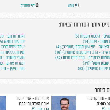
שמע
דף מקורות
ניינו אותך הסדרות הבאות:
נים - הלכות תעניות (5)
ואחד תרגום - מקו
אותם - פסח (14)
יום עיון בנושא היי-
אישה - ימי עיון חנוכה (תשפ"ב) (4)
ילמד ענוים דרכו -
אי"ה - הרב חיים סבתו (תשפ"ב) (16)
שיחות כלליות התשפ
צוות לרמב"ם - הרב חיים סבתו (82)
שערי תשובה - הרב
בוע תשע"ז (39)
תקראו אותם - פורי
ישרים (תשפ"ב) (63)
ספר נזיקין - גניבה 
 ביותר
 - נתת קדושה
אחרי מות - אשר יעשה
ל לעולם
אותם האדם וחי בהם
י ולץ
הרב אפי ולץ