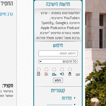
החסיד 
חדשות הישיבה
ב''ה הישיבה התרחבה
לפלטפורמות נוספות - ערוץ
הYouTube הישיבתי,
הרב חיים 
הישיבה בSpotify, Google
Podcast ובApple Podcast
חפשו בשורת החיפוש 'ישיבת
ברכת משה' ותהנו משלל סדרות
מבית הישיבה.
חיפוש
הצג:
תקציר:
קטגוריות
בשיעור נג
שמצר ומתפ
סדרות
---------------