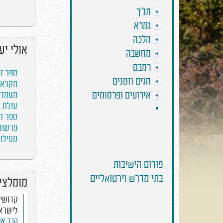
תנ"ך
גמרא
הלכה
אולי יע
מחשבה
רמבם
ספר זמ
חגים וזמנים
תקראו 
אירועים ופרסומים
מעמד ה
עולת ר
ספר המ
פרשת ש
מסילת 
פורום הישיבות
בתי מדרש וירטואליים
מומלצים
אחרי מות - הבעיה
קדושים
שבהרגל
לישרא
הרב ברוך ברנר והרב כרמיאל
הרב אפ