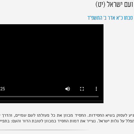
ועם ישראל (יט)
סבתו כ"א אדר ב' התשפ"ד
יע לעסוק בשיא החסידות. החסיד מכוון את כל פעולתו לשם שמיים, והדרך ל
לל על גלות ישראל. נצייר את דמות החסיד כמכוון לטובת הדור והעם: בתפיל