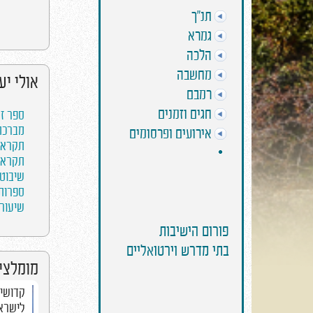
תנ"ך
גמרא
הלכה
מחשבה
אולי יע
רמבם
חגים וזמנים
ספר זמ
מברכת 
אירועים ופרסומים
תקראו 
תקראו 
שיבוט ג
ספרות 
שיעור 
פורום הישיבות
בתי מדרש וירטואליים
מומלצים
פרשת קדושים - מאגיה
קדושים - ר
הרב אלחנן סמט
ותוצאותיה 