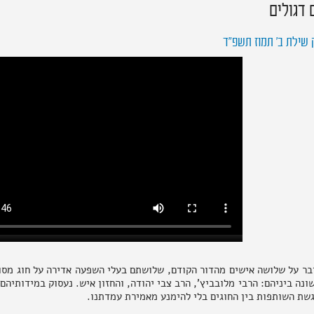
 דגולים
שילת ב' תמוז תשפ"ד
ר על שלושה אישים מהדור הקודם, שלושתם בעלי השפעה אדירה על חוג מסוי
ונה ביניהם: הרבי מלובביץ', הרב צבי יהודה, והחזון איש. נעסוק במידותיה
שת השותפות בין החוגים בלי להימנע מאמירת עמדתנו.