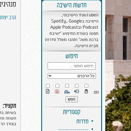
מנהיגים
לפלטפורמות נוספות - ערוץ
חדשות הישיבה
הYouTube הישיבתי,
הישיבה בSpotify, Google
הרב יצחק 
Podcast ובApple Podcast
חפשו בשורת החיפוש 'ישיבת
ברכת משה' ותהנו משלל סדרות
מבית הישיבה.
חיפוש
הצג:
תקציר:
קטגוריות
בשיחה נדב
השווה והש
סדרות
בצורך הרג
---------------