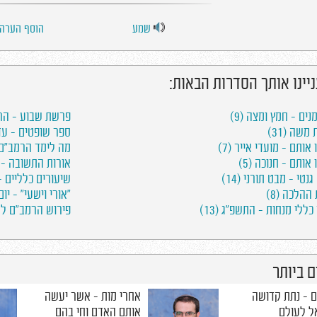
שמע
הוסף הערה
ניינו אותך הסדרות הבאות:
נים - חמץ ומצה (9)
פרשת שבוע - הרב 
משה (31)
ספר שופטים - עדות 
אותם - מועדי אייר (7)
מה לימד הרמב"ם? (
אותם - חנוכה (5)
אורות התשובה - הר
נטי - מבט תורני (14)
שיעורים כלליים - ח
ההלכה (8)
"אורי וישעי" - יום 
כללי מנחות - התשפ"ג (13)
פירוש הרמב"ם למס
 ביותר
כילות
אחרי מות - הבעיה
ושעטנז בחיבורי
שבהרגל