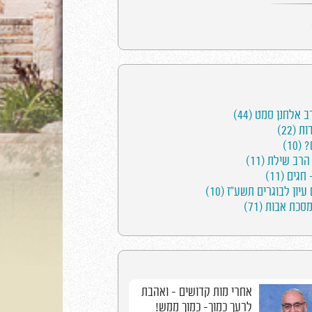
אלחנן סמט (44)
(22)
10)
ב שילת (11)
גים (11)
עיון לבוגרים תשע"ז (10)
כת אבות (71)
קדושים - נתת קדושה
אחרי מות - אשר 
לישראל לעולם
אותם האדם וחי ב